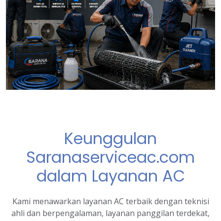
Keunggulan
Saranaserviceac.com
dalam Layanan AC
Kami menawarkan layanan AC terbaik dengan teknisi
ahli dan berpengalaman, layanan panggilan terdekat,