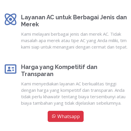
Layanan AC untuk Berbagai Jenis dan
Merek
Kami melayani berbagai jenis dan merek AC. Tidak
masalah apa merek atau tipe AC yang Anda miliki, tim
kami siap untuk menangani dengan cermat dan tepat.
Harga yang Kompetitif dan
Transparan
Kami menyediakan layanan AC berkualitas tinggi
dengan harga yang kompetitif dan transparan. Anda
tidak perlu khawatir tentang biaya tersembunyi atau
biaya tambahan yang tidak dijelaskan sebelumnya.
Whatsapp