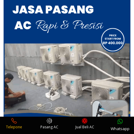
Telepone
Pasang AC
Jual Beli AC
Whatsapp