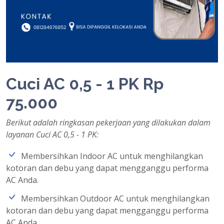
Cuci AC 0,5 - 1 PK Rp
75.000
Berikut adalah ringkasan pekerjaan yang dilakukan dalam
layanan Cuci AC 0,5 - 1 PK:
Membersihkan Indoor AC untuk menghilangkan
kotoran dan debu yang dapat mengganggu performa
AC Anda.
Membersihkan Outdoor AC untuk menghilangkan
kotoran dan debu yang dapat mengganggu performa
AC Anda.