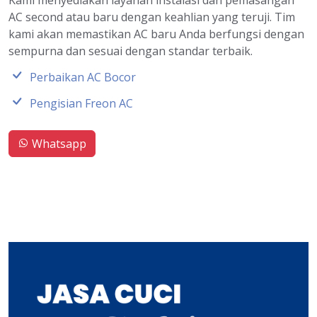
Kami menyediakan layanan instalasi dan pemasangan
AC second atau baru dengan keahlian yang teruji. Tim
kami akan memastikan AC baru Anda berfungsi dengan
sempurna dan sesuai dengan standar terbaik.
Perbaikan AC Bocor
Pengisian Freon AC
Whatsapp